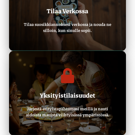
Tilaa Nyt
Tilaa Verkossa
Tilaa & Nouda
Tilaa suosikkiannoksesi verkossa ja nouda ne
silloin, kun sinulle sopii.
Kysy Lisää
Yksityistilaisuudet
Järjestä Tilaisuutesi Tyylillä
Järjestä erityistapahtumasi meillä ja nauti
aidoista mauista viihtyisässä ympäristössä.