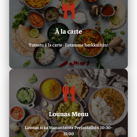
Tutustu Menuun
À la carte
À la Carte -herkut
Tutustu à la carte -listamme herkkuihin!
Tutustu Menuun
Lounas Menu
Lounas Buffee
Lounas aika Manantaista Perjantaihin 10:30-
15:00