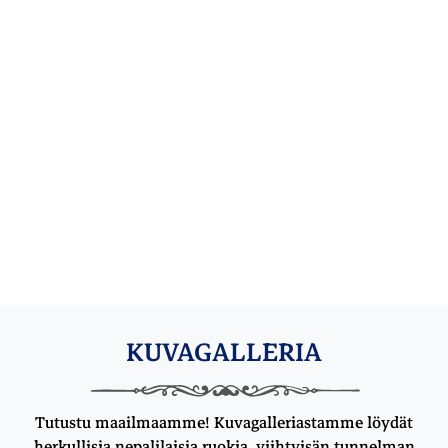
KUVAGALLERIA
Tutustu maailmaamme! Kuvagalleriastamme löydät
herkullisia nepalilaisia ruokia, viihtyisän tunnelman