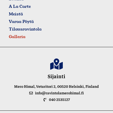
A La Carte
Meistä
Varaa Pöytä
Tilausravintola
Galleria
Sijainti
Mero Himal, Veturitori 2, 00520 Helsinki, Finland
info@ravintolamerohimal.fi
040 2535127