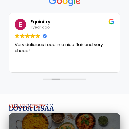
Equinitry
1 year ago
Very delicious food in a nice flair and very
cheap!
LÖYDÄ LISÄÄ
VIELÄKÖ ETSIT?