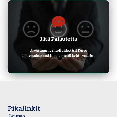
Anna Palautetta
Jätä Palautetta
Haluamme Kuulla Sinusta
Arvostamme mielipidettäsi! Kerro
kokemuksestasi ja auta meitä kehittymään.
Pikalinkit
Lounas