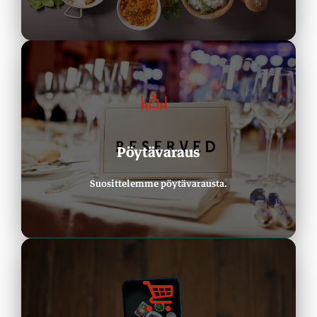
Varaa Pöytä
Pöytävaraus
Tee pöytävaraus
Suosittelemme pöytävarausta.