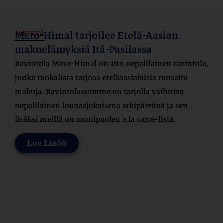
MEISTÄ
Mero-Himal tarjoilee Etelä-Aasian
makuelämyksiä Itä-Pasilassa
Ravintola Mero-Himal on aito nepalilainen ravintola,
jonka ruokalista tarjoaa eteläaasialaisia runsaita
makuja. Ravintolassamme on tarjolla vaihtuva
nepalilainen lounasjokaisena arkipäivänä ja sen
lisäksi meillä on monipuolen a la carte-lista.
Lue Lisää