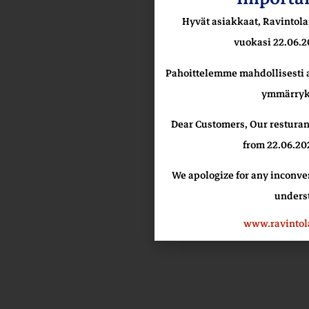
Hyvät asiakkaat, Ravintol
vuokasi 22.06.2
Pahoittelemme mahdollisesti a
ymmärryk
Dear Customers, Our resturant
from 22.06.20
We apologize for any inconve
unders
www.ravintol